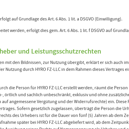
folgt auf Grundlage des Art. 6 Abs. 1 lit. a DSGVO (Einwilligung).
eitet werden, erfolgt dies gem. Art. 6 Abs. 1 lit. f DSGVO auf Grundl
rheber und Leistungsschutzrechten
 mit den Bildnissen, zur Nutzung übergibt, erklärt er sich auch im
er Nutzung durch HYRO FZ-LLC in dem Rahmen dieses Vertrages ein
durch die Person für HYRO FZ-LLC erstellt werden, räumt die Perso
, örtlich und sachlich unbeschränkt, exklusiv und ohne zusätzlic
ch auf angemessene Vergütung und der Widerrufsrechte) ein. Dies
rages. Sofern gesetzlich zugelassen, überträgt die Person die Urh
echts des Urhebers ist für die Dauer von fünf (5) Jahren ab dem 
ufnahme später bei HYRO FZ-LLC abgeliefert wird, ab dem Zeitpunk