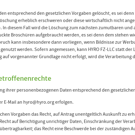
rden entsprechend den gesetzlichen Vorgaben gelöscht, es sei denn
schung erheblich erschweren oder diese wirtschaftlich nicht angeme
n). In diesem Fall wird die Löschung zum nächsten zumutbaren u
edruckte Broschüren aufgebraucht werden, es sei denn dem stehen 
ruch kann insbesondere dann vorliegen, wenn Bildnisse zur Werbun
genutzt werden. Sofern angemessen, kann HYRO FZ-LLC statt der L
uf vorgenannter Grundlage nicht erfolgt, wird die Verarbeitung de
etroffenenrechte
tung ihrer personenbezogenen Daten entsprechend den gesetzliche
er E-Mail an hyro@hyro.org erfolgen.
ichen Vorgaben das Recht, auf Antrag unentgeltlich Auskunft zu e
as Recht auf Berichtigung unrichtiger Daten, Einschränkung der V
nübertragbarkeit; das Recht eine Beschwerde bei der zuständigen 